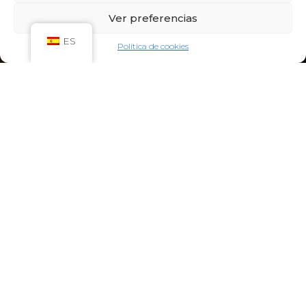
Sáb: 09:00h – 21:00h
Ver preferencias
Dom: 09:00h – 14:00h
CIRCUITO SPA
ES
Política de cookies
Lun-Vie: 10:00h – 21:00h
Sáb-Dom: 09:00h-21:00h
Niños de Lunes a Viernes de 10h a 12h (Máximo
hasta las 14h) y Sábados y Domingos de 09h a
10h (Máximo hasta las 12h)
CONTACTO:
922 71 65 55
recepcion@aquaclubtermal.com
DIRECCIÓN:
Calle Galicia, 6, 38660 Torvisca Alto,