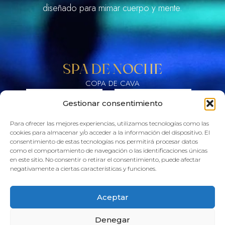
diseñado para mimar cuerpo y mente.
SPA DE NOCHE
COPA DE CAVA
COMPRAR
RESERVAR
Gestionar consentimiento
Para ofrecer las mejores experiencias, utilizamos tecnologías como las
cookies para almacenar y/o acceder a la información del dispositivo. El
consentimiento de estas tecnologías nos permitirá procesar datos
como el comportamiento de navegación o las identificaciones únicas
SPA DE NOCHE VIP
en este sitio. No consentir o retirar el consentimiento, puede afectar
negativamente a ciertas características y funciones.
CAMA BALINESA + COPA DE CAVA + BOMBONES
COMPRAR
RESERVAR
Aceptar
Denegar