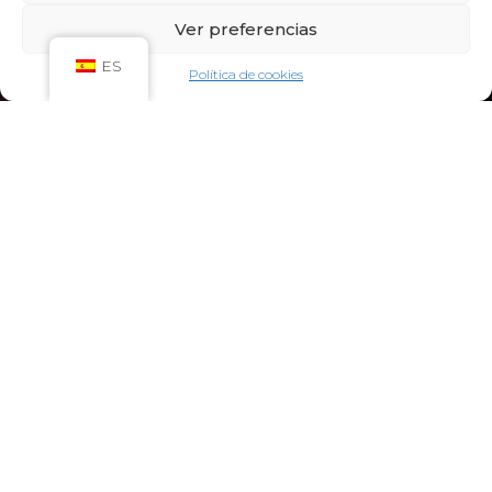
Sáb: 09:00h – 21:00h
Ver preferencias
Dom: 09:00h – 14:00h
CIRCUITO SPA
ES
Política de cookies
Lun-Vie: 10:00h – 21:00h
Sáb-Dom: 09:00h-21:00h
Niños de Lunes a Viernes de 10h a 12h (Máximo
hasta las 14h) y Sábados y Domingos de 09h a
10h (Máximo hasta las 12h)
CONTACTO:
922 71 65 55
recepcion@aquaclubtermal.com
DIRECCIÓN:
Calle Galicia, 6, 38660 Torvisca Alto,