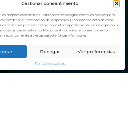
Gestionar consentimiento
 las mejores experiencias, utilizamos tecnologías como las cookies para
/o acceder a la información del dispositivo. El consentimiento de estas
 nos permitirá procesar datos como el comportamiento de navegación o
caciones únicas en este sitio. No consentir o retirar el consentimiento,
r negativamente a ciertas características y funciones.
eptar
Denegar
Ver preferencias
Política de cookies