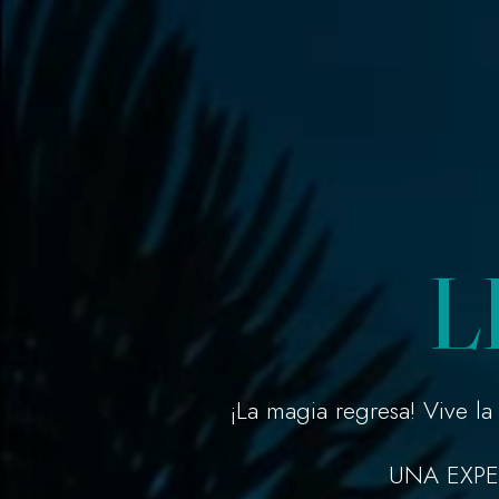
Skip
contenido
to
content
L
¡La magia regresa! Vive l
UNA EXPE