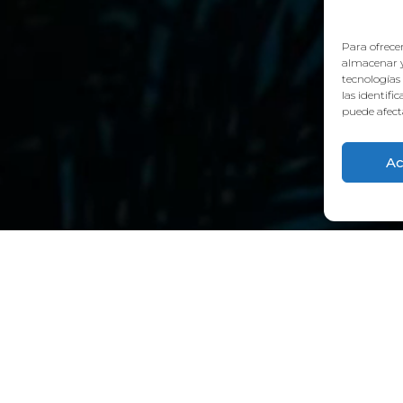
Para ofrecer
almacenar y
tecnologías
las identifi
puede afecta
Ac