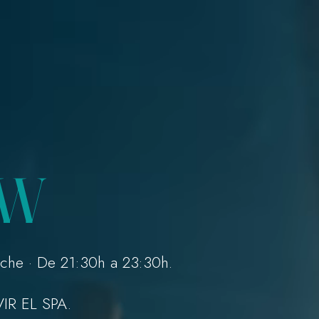
OW
oche · De 21:30h a 23:30h.
R EL SPA.