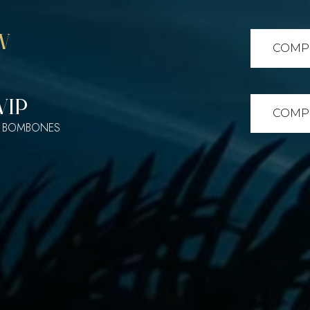
W
COMP
VIP
COMP
+ BOMBONES