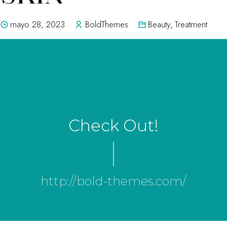
mayo 28, 2023
BoldThemes
Beauty
,
Treatment
Check Out!
http://bold-themes.com/