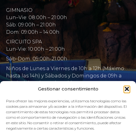
GIMNASIO
Lun–Vie: 08:00h – 21:00h
Sáb: 09:00h – 21:00h
Dom: 09:00h – 14:00h
CIRCUITO SPA
Lun-Vie: 10:00h – 21:00h
Sáb-Dom: 09:00h-21:00h
Niños de Lunes a Viernes de 10h a 12h (Máximo
hasta las 14h) y Sábados y Domingos de 09h a
10h (Máximo hasta las 12h)
Gestionar consentimiento
CONTACTO:
Para ofrecer las mejores experiencias, utilizamos tecnologías como las
cookies para almacenar y/o acceder a la información del dispositivo. El
922 71 65 55
consentimiento de estas tecnologías nos permitirá procesar datos
como el comportamiento de navegación o las identificaciones únicas
recepcion@aquaclubtermal.com
en este sitio. No consentir o retirar el consentimiento, puede afectar
negativamente a ciertas características y funciones.